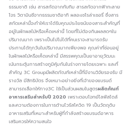
ธรรมชาติ เช่น สารสกัดจากทับทิม สารสกัดจากฟ้าทะลาย
โจร วิตามินซีจากธรรมชาติอาทิ ผลอะเซโรล่าเชอรี่ ซึ่งสาร
สกัดเหล่านี้จะทำให้เราได้รับคุณประโยชน์ของสาระสำคัญที่
อยู่ในผักผลไม้หรือเห็ดเหล่านี้ โดยที่ไม่ต้องกินผลสดๆใน
ปริมาณมาก เพราะเป็นไปไม่ได้ที่คนเราจะสามารถรับ
ประทานได้ทุกวันในปริมาณมากเพียงพอ คุณค่าที่ซ่อนอยู่
ในผักผลไม้หรือเห็ดเหล่านี้ มีสรรพคุณเป็นยาอายุวัฒนะ
เน้นกระตุ้นการสร้างภูมิคุ้มกันในร่างกายโดยเฉพาะ และที่
สำคัญ 3C Groupมีผลิตภัณฑ์เหล่านี้ที่มีงานวิจัยรองรับ มี
รางวัล มีสิทธิบัตร จึงเหมาะอย่างยิ่งที่เจ้าของแบรนด์
สามารถเลือกให้ทาง3C ใช้เป็นส่วนผสมในสูตร
ผลิตภัณฑ์
อาหารเสริมสำหรับปี 2020
เพราะตอบโจทย์ไลฟ์สไตล์
และความต้องการในการต้านไวรัสโควิด 19 เป็นวัตถุดิบ
อาหารเสริมที่เหมาะสำหรับผู้ที่กำลังสร้างแบรนด์อาหาร
เสริมควรให้ความสนใจ