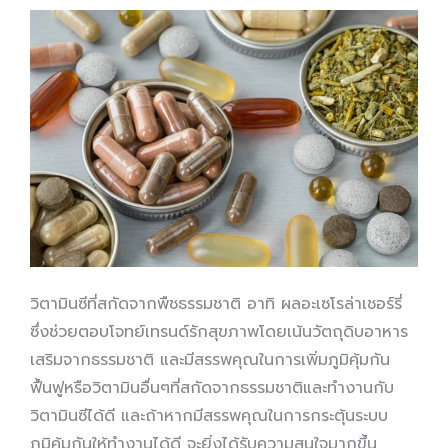
วิตามินซีที่สกัดจากพืชธรรมชาติ อาทิ ผลอะเซโรล่าเชอร์รี่
ซึ่งช่วยตอบโจทย์เทรนด์รักสุขภาพโดยเน้นวัตถุดิบอาหาร
เสริมจากธรรมชาติ และมีสรรพคุณในการเพิ่มภูมิคุ้มกัน
ฟื้นฟูหรือวิตามินอื่นๆที่สกัดจากธรรมชาติและทำงานกับ
วิตามินซีได้ดี และถ้าหากมีสรรพคุณในการกระตุ้นระบบ
ภูมิคุ้มกันให้ทำงานได้ดี จะยิ่งได้รับความสนใจมากขึ้น