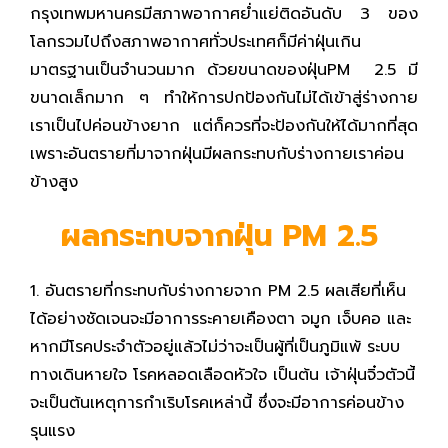
กรุงเทพมหานครมีสภาพอากาศย่ำแย่ติดอันดับ 3 ของ
โลกรวมไปถึงสภาพอากาศทั่วประเทศก็มีค่าฝุ่นเกิน
มาตรฐานเป็นจำนวนมาก ด้วยขนาดของฝุ่นPM 2.5 มี
ขนาดเล็กมาก ๆ ทำให้การปกป้องกันไม่ได้เข้าสู่ร่างกาย
เราเป็นไปค่อนข้างยาก แต่ก็ควรที่จะป้องกันให้ได้มากที่สุด
เพราะอันตรายที่มาจากฝุ่นมีผลกระทบกับร่างกายเราค่อน
ข้างสูง
ผลกระทบจากฝุ่น
PM 2.5
1. อันตรายที่กระทบกับร่างกายจาก PM 2.5 ผลเสียที่เห็น
ได้อย่างชัดเจนจะมีอาการระคายเคืองตา จมูก เจ็บคอ และ
หากมีโรคประจำตัวอยู่แล้วไม่ว่าจะเป็นผู้ที่เป็นภูมิแพ้ ระบบ
ทางเดินหายใจ โรคหลอดเลือดหัวใจ เป็นต้น เจ้าฝุ่นจิ๋วตัวนี้
จะเป็นต้นเหตุการกำเริบโรคเหล่านี้ ซึ่งจะมีอาการค่อนข้าง
รุนแรง