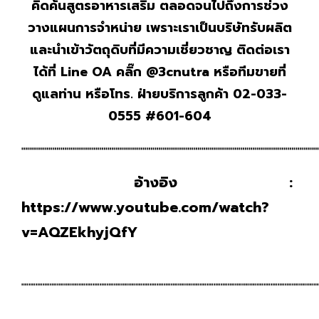
คิดค้นสูตรอาหารเสริม ตลอดจนไปถึงการช่วง
วางแผนการจำหน่าย เพราะเราเป็นบริษัทรับผลิต
และนำเข้าวัตถุดิบที่มีความเชี่ยวชาญ ติดต่อเรา
ได้ที่
Line OA คลิ๊ก @3cnutra หรือทีมขายที่
ดูแลท่าน หรือโทร. ฝ่ายบริการลูกค้า 02-033-
0555 #601-604
┉┉┉┉┉┉┉┉┉┉┉┉┉┉┉┉┉┉┉┉┉┉┉┉┉┉┉┉┉┉┉┉┉┉┉┉┉┉
อ้างอิง :
https://www.youtube.com/watch?
v=AQZEkhyjQfY
┉┉┉┉┉┉┉┉┉┉┉┉┉┉┉┉┉┉┉┉┉┉┉┉┉┉┉┉┉┉┉┉┉┉┉┉┉┉┉┉┉