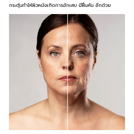
กระตุ้นทำให้ผิวหนังเกิดการอักเสบ มีฝื่นคัน อีกด้วย