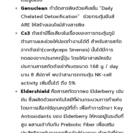
เต็มรูปแบบ
Genuclean
กำจัดสารพิษด้วยคีเลชั่น
“Daily
Chelated Detoxification”
ช่วยกระตุ้นยีนส์
ARE
ให้สร้างเอนไซม์ล้างสารพิษ
Cs3
ถังเช่ามีชื่อเสียงในเรื่องของการกระตุ้นภูมิ
ต้านทานและช่วยให้ปอดทำงานได้ดี สำหรับสารสกัด
จากถังเช่า(
cordyceps
Sinensis
) นั้นได้มีการ
ทดลองจากประเทศญี่ปุ่น โดยให้อาสาสมัครรับ
ประทานสารสกัดถังเช่าทิเบตขนาด 1.68 g /
day
นาน 8 สัปดาห์ พบว่าสามารถกระตุ้น NK-
cell
activity
เพิ่มขึ้นได้ ถึง 5%
Eldershield
คือสารสกัดจากผง
Elderberry
เข้ม
ข้น ซึ่งผลิตด้วยเทคโนโลยีที่ผ่านกระบวนการทำแห้ง
โดยการเลือกใช้อุณหภูมิที่ต่ำ เพื่อทำการรักษา
Key
Antioxidants
ของ
Elderberry
ให้คงอยู่ในระดับที่
สูง ผสานเข้ากันกับ
Prebiotic
Fiber
เพื่อเสริม