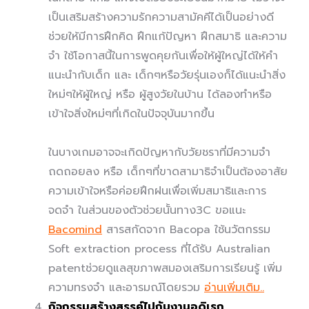
เป็นเสริมสร้างความรักความสามัคคีได้เป็นอย่างดี
ช่วยให้มีการฝึกคิด ฝึกแก้ปัญหา ฝึกสมาธิ และความ
จำ ใช้โอกาสนี้ในการพูดคุยกันเพื่อให้ผู้ใหญ่ได้ให้คำ
แนะนำกับเด็ก และ เด็กๆหรือวัยรุ่นเองก็ได้แนะนำสิ่ง
ใหม่ๆให้ผู้ใหญ่ หรือ ผู้สูงวัยในบ้าน ได้ลองทำหรือ
เข้าใจสิ่งใหม่ๆที่เกิดในปัจจุบันมากขึ้น
ในบางเกมอาจจะเกิดปัญหากับวัยชราที่มีความจำ
ถดถอยลง หรือ เด็กๆที่ขาดสามาธิจำเป็นต้องอาสัย
ความเข้าใจหรือค่อยฝึกฝนเพื่อเพิ่มสมาธิและการ
จดจำ ในส่วนของตัวช่วยนั้นทาง3C ขอแนะ
Bacomind
สารสกัดจาก Bacopa ใช้นวัตกรรม
Soft extraction process ที่ได้รับ Australian
patentช่วยดูแลสุขภาพสมองเสริมการเรียนรู้ เพิ่ม
ความทรงจำ และอารมณ์โดยรวม
อ่านเพิ่มเติม..
กิจกรรมสร้างสรรค์ไปกับงานอดิเรก