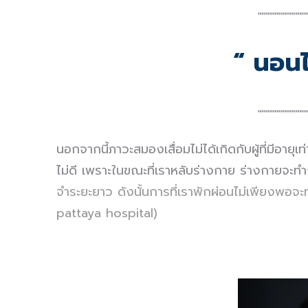
┉┉┉┉┉┉
“
นอนไ
┉┉┉┉┉┉
นอกจากนี้ภาวะสมองเสื่อมไม่ได้เกิดกับผู้ที่มีอาย
ไม่ดี เพราะในขณะที่เราหลับร่างกาย ร่างกายจะ
จำระยะยาว ดังนั้นการที่เราพักผ่อนไม่เพียงพอจ
pattaya hospital)