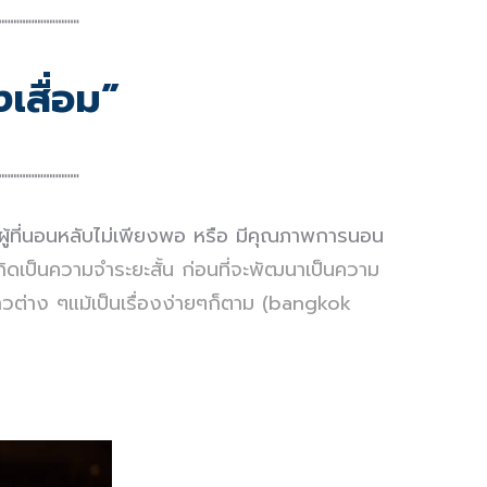
┉┉┉┉┉┉┉
เสื่อม
”
┉┉┉┉┉┉┉
พาะผู้ที่นอนหลับไม่เพียงพอ หรือ มีคุณภาพการนอน
กิดเป็นความจำระยะสั้น ก่อนที่จะพัฒนาเป็นความ
วต่าง ๆแม้เป็นเรื่องง่ายๆก็ตาม
(bangkok