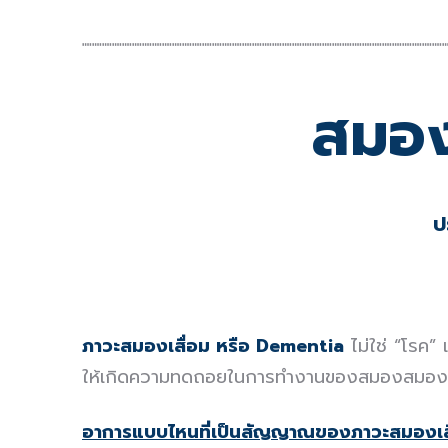
┉┉┉┉┉┉┉┉┉┉┉┉┉┉┉┉┉┉┉┉┉┉┉┉┉┉┉┉┉┉┉┉┉┉┉┉
สมองเ
ป
ภาวะสมองเสื่อม หรือ
Dementia
ไม่ใช่ “
โรค
”
ให้เกิดความทดถอยในการทำงานของสมองสมองที
อาการแบบไหนที่เป็นสัญญาณของภาวะสมองเส