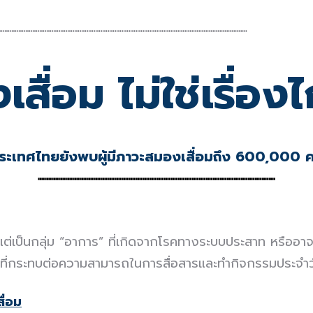
┉┉┉┉┉┉┉┉┉┉┉┉┉┉┉┉┉┉┉┉┉┉┉┉┉┉┉┉┉┉┉┉┉┉┉┉
สื่อม ไม่ใช่เรื่อง
ระเทศไทยยังพบผู้มีภาวะสมองเสื่อมถึง 600
,000
ค
┉┉┉┉┉┉┉┉┉┉┉┉┉┉┉┉┉┉┉┉┉┉┉┉┉┉┉┉┉┉┉┉┉┉
แต่เป็นกลุ่ม
“
อาการ
”
ที่เกิดจากโรคทางระบบประสาท หรืออา
่กระทบต่อความสามารถในการสื่อสารและทำกิจกรรมประจำว
ื่อม