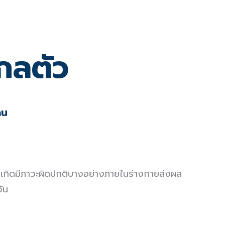
ไกลตัว
น
จเกิดมีภาวะผิดปกติบางอย่างภายในร่างกายส่งผล
ัน