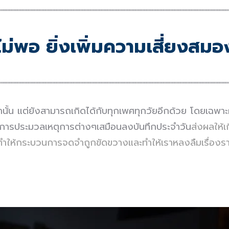
┉┉┉┉┉┉┉┉┉┉┉┉┉┉┉┉┉┉┉┉┉┉┉┉┉┉┉┉┉┉┉┉┉┉┉┉┉┉┉┉┉
ม่พอ ยิ่งเพิ่มความเสี่ยงสมอง
┉┉┉┉┉┉┉┉┉┉┉┉┉┉┉┉┉┉┉┉┉┉┉┉┉┉┉┉┉┉┉┉┉┉┉┉┉┉┉┉┉
ุเท่านั้น แต่ยังสามารถเกิดได้กับทุกเพศทุกวัยอีกด้วย โดยเฉ
ทำการประมวลเหตุการต่างๆเสมือนลงบันทึกประจำวัน
ส่งผลให้เ
ะทำให้กระบวนการจดจำถูกขัดขวางและทำให้เราหลงลืมเรื่องรา