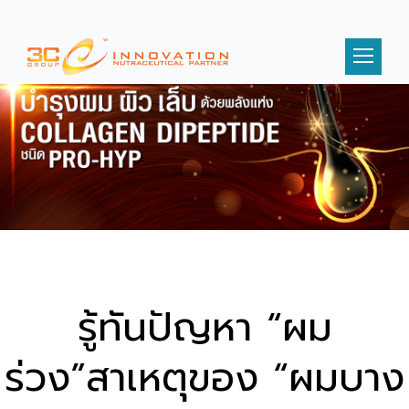
รู้ทันปัญหา “ผม
ร่วง”สาเหตุของ “ผมบาง