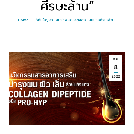
ศีรษะล้าน”
Home
รู้ทันปัญหา “ผมร่วง”สาเหตุของ “ผมบางศีรษะล้าน”
ก.ค.
8
2022