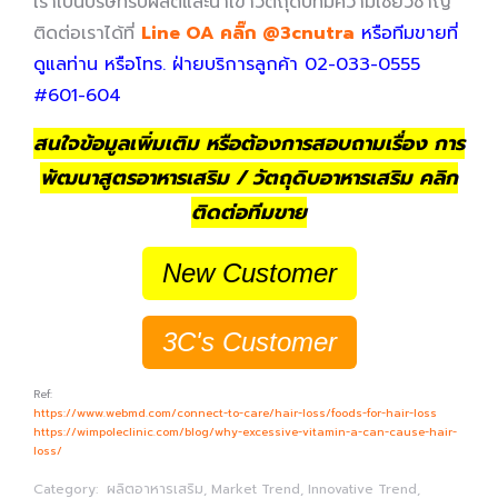
เราเป็นบริษัทรับผลิตและนำเข้าวัตถุดิบที่มีความเชี่ยวชาญ
ติดต่อเราได้ที่
Line OA คลิ๊ก @3cnutra
หรือทีมขายที่
ดูแลท่าน หรือโทร. ฝ่ายบริการลูกค้า 02-033-0555
#601-604
สนใจข้อมูลเพิ่มเติม หรือต้องการสอบถามเรื่อง การ
พัฒนาสูตรอาหารเสริม / วัตถุดิบอาหารเสริม คลิก
ติดต่อทีมขาย
New Customer
3C's Customer
Ref:
https://www.webmd.com/connect-to-care/hair-loss/foods-for-hair-loss
https://wimpoleclinic.com/blog/why-excessive-vitamin-a-can-cause-hair-
loss/
Category:
ผลิตอาหารเสริม
,
Market Trend
,
Innovative Trend
,