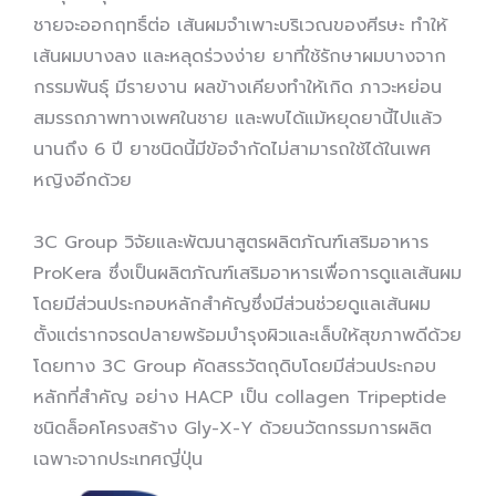
ชายจะออกฤทธิ์ต่อ เส้นผมจำเพาะบริเวณของศีรษะ ทำให้
เส้นผมบางลง และหลุดร่วงง่าย ยาที่ใช้รักษาผมบางจาก
กรรมพันธุ์ มีรายงาน ผลข้างเคียงทำให้เกิด ภาวะหย่อน
สมรรถภาพทางเพศในชาย และพบได้แม้หยุดยานี้ไปแล้ว
นานถึง 6 ปี ยาชนิดนี้มีข้อจำกัดไม่สามารถใช้ได้ในเพศ
หญิงอีกด้วย
3C Group วิจัยและพัฒนาสูตรผลิตภัณฑ์เสริมอาหาร
ProKera ซึ่งเป็นผลิตภัณฑ์เสริมอาหารเพื่อการดูแลเส้นผม
โดยมีส่วนประกอบหลักสำคัญซึ่งมีส่วนช่วยดูแลเส้นผม
ตั้งแต่รากจรดปลายพร้อมบำรุงผิวและเล็บให้สุขภาพดีด้วย
โดยทาง 3C Group คัดสรรวัตถุดิบโดยมีส่วนประกอบ
หลักที่สำคัญ อย่าง HACP เป็น collagen Tripeptide
ชนิดล็อคโครงสร้าง Gly-X-Y ด้วยนวัตกรรมการผลิต
เฉพาะจากประเทศญี่ปุ่น