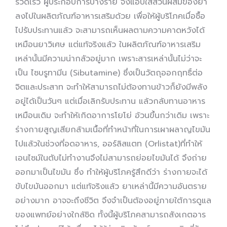
รวดเร็ว ผู้ประกอบการบางราย จึงแอบใส่ส่วนผสมของยา
ลงไปในผลิตภัณฑ์อาหารเสริมด้วย เพื่อให้ผู้บริโภคเมื่อซื้อ
ไปรับประทานแล้ว จะสามารถเห็นผลตามความคาดหวังได้
เหมือนยาวิเศษ แต่แท้จริงแล้ว ในผลิตภัณฑ์อาหารเสริม
เหล่านั้นมีความน่ากลัวอยู่มาก เพราะสารเหล่านั้นไม่ว่าจะ
เป็น ไซบรูทามีน (Sibutamine) ซึ่งเป็นวัตถุออกฤทธิ์ต่อ
จิตและประสาท จะทำให้สามารถไม่ต้องทานข้าวก็ยังมีพลัง
อยู่ได้เป็นวันๆ แต่เมื่อเลิกรับประทาน แล้วกล้บทานอาหาร
เหมือนเดิม จะทำให้เกิดอาการโยโย่ อ้วนขึ้นกว่าเดิม เพราะ
ร่างกายสูญเสียกล้ามเนื้อที่ทำหน้าที่ในการเผาผลาญไขมัน
ไปแล้วในช่วงที่อดอาหาร, ออร์ลิสแตท (Orlistat)ที่ทำให้
เอนไซม์ในตับไม่ทำงานจึงไม่สามารถย่อยไขมันได้ จึงถ่าย
ออกมาเป็นไขมัน ซึ่ง ทำให้ผู้บริโภครู้สึกดีว่า ร่างกายจะได้
ขับไขมันออกมา แต่แท้จริงแล้ว ยาเหล่านี้มีความอันตราย
อย่างมาก อาจจะถึงชีวิต จึงจำเป็นต้องอยู่ภายใต้การดูแล
ของแพทย์อย่างใกล้ชิด ทั้งนี้ผู้บริโภคสามารถสังเกตอาร