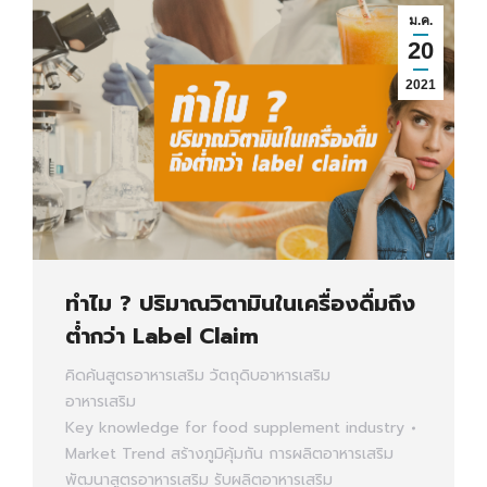
ม.ค.
20
2021
ทำไม ? ปริมาณวิตามินในเครื่องดื่มถึง
ต่ำกว่า Label Claim
คิดค้นสูตรอาหารเสริม
วัตถุดิบอาหารเสริม
อาหารเสริม
Key knowledge for food supplement industry
Market Trend
สร้างภูมิคุ้มกัน
การผลิตอาหารเสริม
พัฒนาสูตรอาหารเสริม
รับผลิตอาหารเสริม