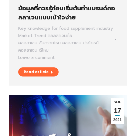
ข้อมูลที่ควรรู้ก่อนเริ่มต้นทำแบรนด์คอ
ลลาเจนแบบเข้าใจง่าย
Key knowledge for food supplement industry
Market Trend
คอลลาเจนคือ
คอลลาเจน อันตรายไหม
คอลลาเจน ประโยชน์
คอลลาเจน ดีไหม
Leave a comment
Read article
พ.ย.
17
2021